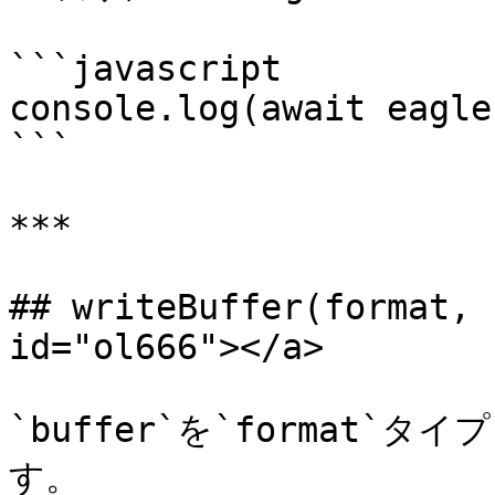
```javascript

console.log(await eagle
```

***

## writeBuffer(format, 
id="ol666"></a>

`buffer`を`format
す。
