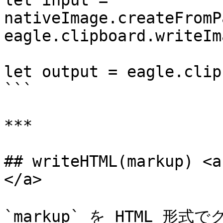
let input = 
nativeImage.createFromP
eagle.clipboard.writeIm
let output = eagle.clip
```

***

## writeHTML(markup) <a
</a>

`markup` を HTML 