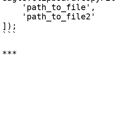
    'path_to_file',

    'path_to_file2'

]);

```
