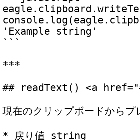
eagle.clipboard.writeTe
console.log(eagle.clipboa
'Example string'

```

***

## readText() <a href="
現在のクリップボードからプ
* 戻り値 string
