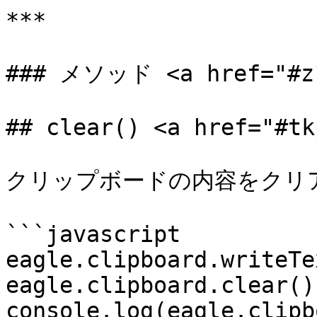
***

### メソッド <a href="#z1a
## clear() <a href="#tk
クリップボードの内容をクリア
```javascript

eagle.clipboard.writeTe
eagle.clipboard.clear();
console.log(eagle.clipboa