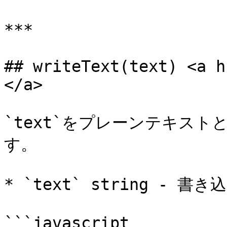
***

## writeText(text) <a h
</a>

`text`をプレーンテキス
す。

* `text` string - 書
```javascript
