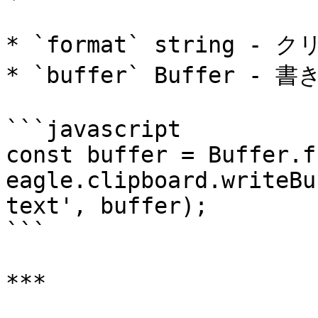
* `format` string -
* `buffer` Buffer -
```javascript

const buffer = Buffer.f
eagle.clipboard.writeBu
text', buffer);

```

***
