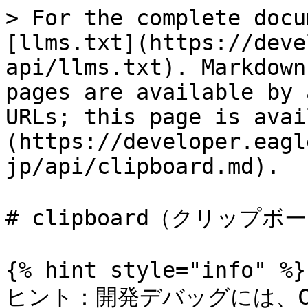
> For the complete docu
[llms.txt](https://deve
api/llms.txt). Markdown
pages are available by 
URLs; this page is avai
(https://developer.eagl
jp/api/clipboard.md).

# clipboard（クリップボー
{% hint style="info" %}

ヒント：開発デバッグには、Clip