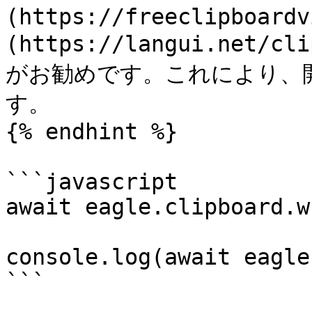
(https://freeclipboardv
(https://langui.net/
がお勧めです。これにより、
す。

{% endhint %}

```javascript

await eagle.clipboard.w
console.log(await eagle
```
