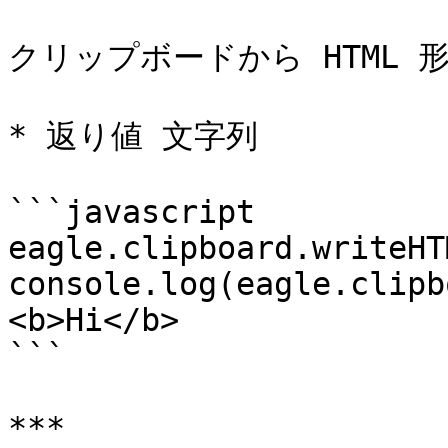
クリップボードから HTML 
* 返り値 文字列

```javascript

eagle.clipboard.writeHT
console.log(eagle.clipboa
<b>Hi</b>

```

***
