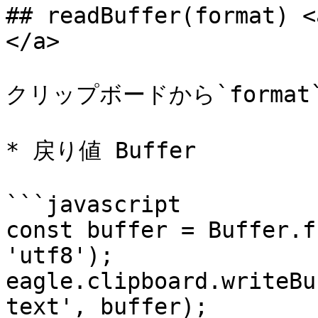
## readBuffer(format) <
</a>

クリップボードから`forma
* 戻り値 Buffer

```javascript

const buffer = Buffer.f
'utf8');

eagle.clipboard.writeBu
text', buffer);
