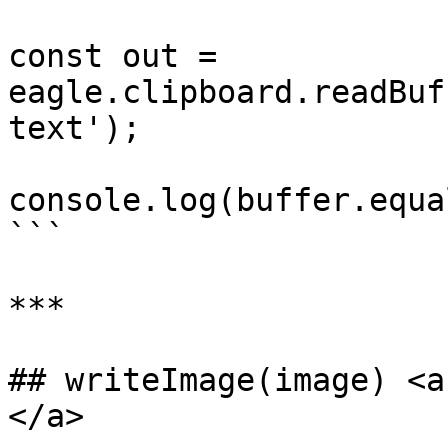
const out = 
eagle.clipboard.readBuf
text');

console.log(buffer.equals(out
```

***

## writeImage(image) <a
</a>
