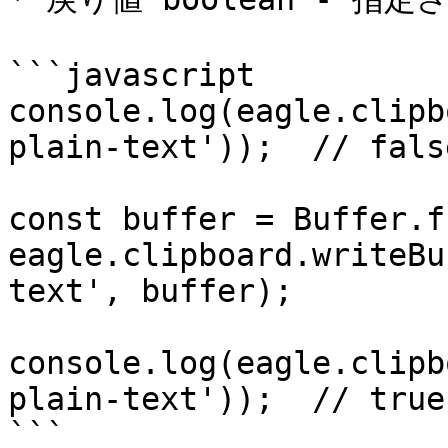
```javascript

console.log(eagle.clipb
plain-text'));	// false

const buffer = Buffer.f
eagle.clipboard.writeBu
text', buffer);

console.log(eagle.clipb
plain-text'));	// true

```
