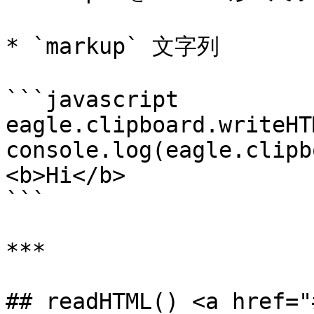
* `markup` 文字列

```javascript

eagle.clipboard.writeHT
console.log(eagle.clipboa
<b>Hi</b>

```

***

## readHTML() <a href="