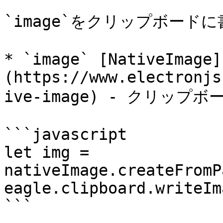
`image`をクリップボードに
* `image` [NativeImage]
(https://www.electronjs
ive-image) - クリップ
```javascript

let img = 
nativeImage.createFromP
eagle.clipboard.writeIm
```
