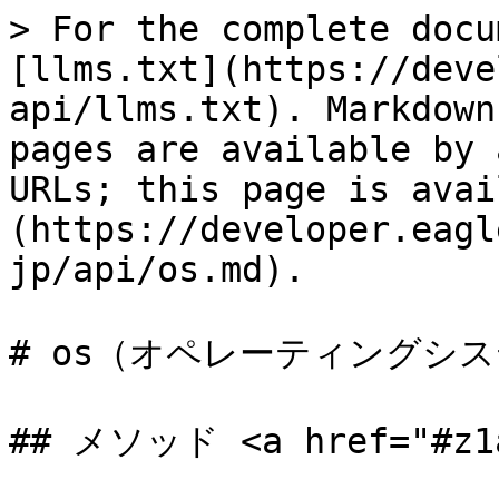
> For the complete docu
[llms.txt](https://deve
api/llms.txt). Markdown
pages are available by 
URLs; this page is avai
(https://developer.eagl
jp/api/os.md).

# os（オペレーティングシス
## メソッド <a href="#z1a5