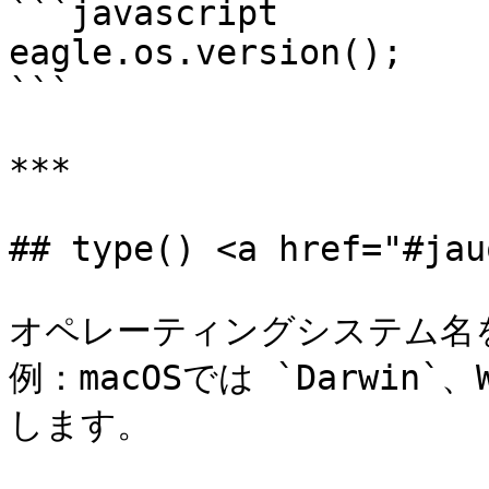
```javascript

eagle.os.version();    
```

***

## type() <a href="#jau
オペレーティングシステム名を
例：macOSでは `Darwin`、W
します。
