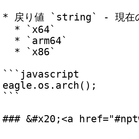
* 戻り値 `string` - 現
  * `x64`

  * `arm64`

  * `x86`

```javascript

eagle.os.arch();       
```
