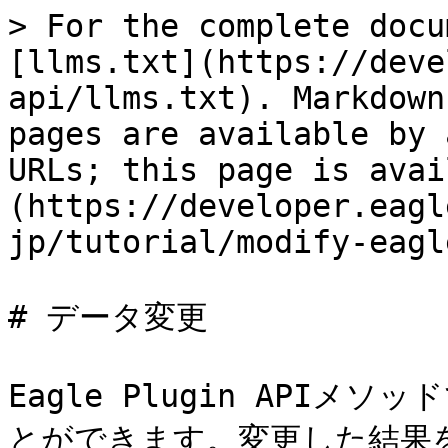
> For the complete docu
[llms.txt](https://deve
api/llms.txt). Markdown
pages are available by 
URLs; this page is avai
(https://developer.eagl
jp/tutorial/modify-eagl
# データ変更

Eagle Plugin API
とができます。変更した結果