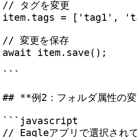
// タグを変更

item.tags = ['tag1', 't
// 変更を保存

await item.save();

```

## **例2：フォルダ属性の変更
```javascript

// Eagleアプリで選択さ