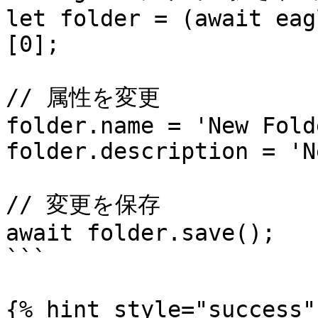
let folder = (await eag
[0];

// 属性を変更

folder.name = 'New Fold
folder.description = 'N
// 変更を保存

await folder.save();

```

{% hint style="success" 