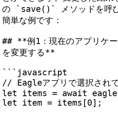
の `save()` メソッド
簡単な例です：

## **例1：現在のアプリ
を変更する**

```javascript

// Eagleアプリで選択さ
let items = await eagle
let item = items[0];
