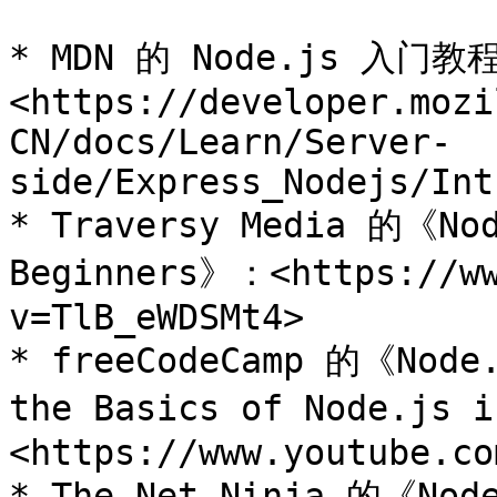
* MDN 的 Node.js 入门教
<https://developer.mozi
CN/docs/Learn/Server-
side/Express_Nodejs/Int
* Traversy Media 的《Nod
Beginners》：<https://ww
v=TlB_eWDSMt4>

* freeCodeCamp 的《Node.
the Basics of Node.js 
<https://www.youtube.co
* The Net Ninja 的《Node