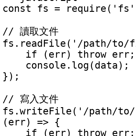
const fs = require('fs')
// 讀取文件

fs.readFile('/path/to/f
    if (err) throw err;

    console.log(data);

});

// 寫入文件

fs.writeFile('/path/to/
(err) => {

    if (err) throw err;
