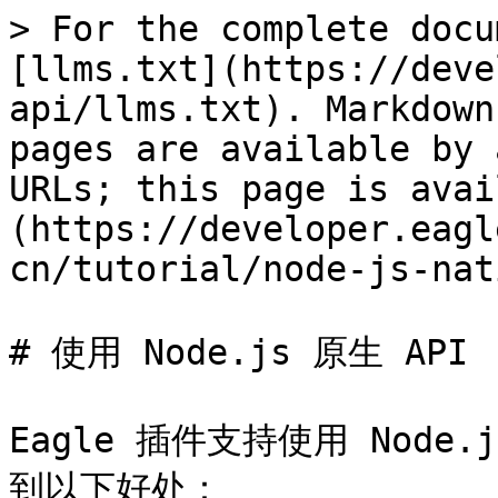
> For the complete docu
[llms.txt](https://deve
api/llms.txt). Markdown
pages are available by 
URLs; this page is avai
(https://developer.eagl
cn/tutorial/node-js-nat
# 使用 Node.js 原生 API

Eagle 插件支持使用 Node
到以下好处：
