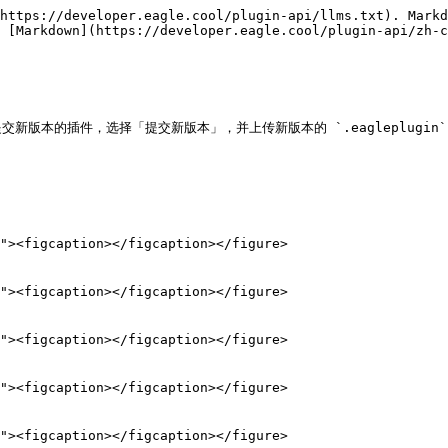
https://developer.eagle.cool/plugin-api/llms.txt). Markd
 [Markdown](https://developer.eagle.cool/plugin-api/zh-c
新版本的插件，选择「提交新版本」，并上传新版本的 `.eagleplugi