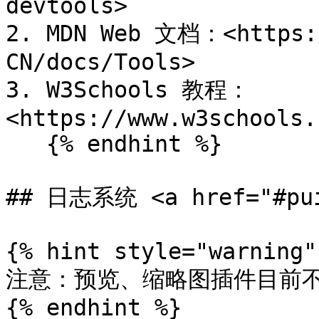
devtools>

2. MDN Web 文档：<https:/
CN/docs/Tools>

3. W3Schools 教程：
<https://www.w3schools.
   {% endhint %}

## 日志系统 <a href="#pui0
{% hint style="warning" 
注意：预览、缩略图插件目前不支
{% endhint %}
