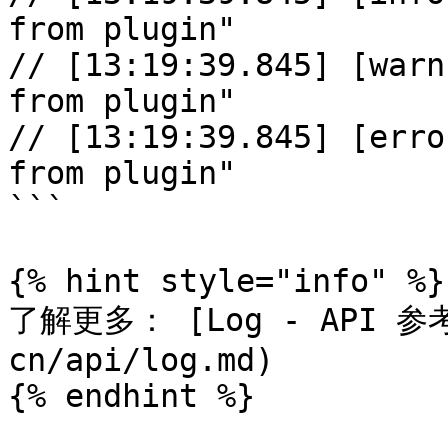
from plugin"

// [13:19:39.845] [warn
from plugin"

// [13:19:39.845] [erro
from plugin"

```

{% hint style="info" %}

了解更多： [Log - API 参考]
cn/api/log.md)

{% endhint %}
