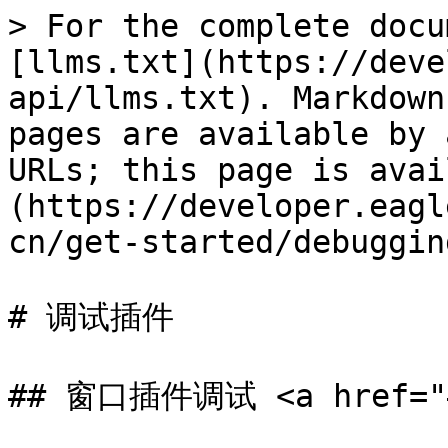
> For the complete docu
[llms.txt](https://deve
api/llms.txt). Markdown
pages are available by 
URLs; this page is avai
(https://developer.eagl
cn/get-started/debuggin
# 调试插件

## 窗口插件调试 <a href="#z