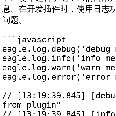
息。在开发插件时，使用日志
问题。

```javascript

eagle.log.debug('debug 
eagle.log.info('info me
eagle.log.warn('warn me
eagle.log.error('error 
// [13:19:39.845] [debu
from plugin"

// [13:19:39.845] [info