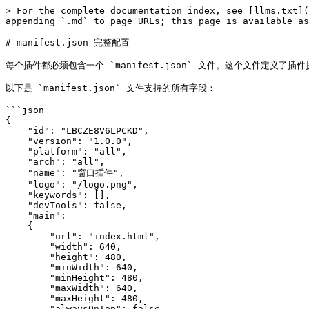
> For the complete documentation index, see [llms.txt](
appending `.md` to page URLs; this page is available as
# manifest.json 完整配置

每个插件都必须包含一个 `manifest.json` 文件。这个文件定义
以下是 `manifest.json` 文件支持的所有字段：

```json

{

    "id": "LBCZE8V6LPCKD",

    "version": "1.0.0",

    "platform": "all",

    "arch": "all",

    "name": "窗口插件",

    "logo": "/logo.png",

    "keywords": [],

    "devTools": false,

    "main":

    {

        "url": "index.html",

        "width": 640,

        "height": 480,

        "minWidth": 640,

        "minHeight": 480,

        "maxWidth": 640,

        "maxHeight": 480,

        "alwaysOnTop": false,
