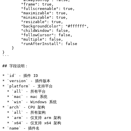
        "frame": true,

        "fullscreenable": true,

        "maximizable": true,

        "minimizable": true,

        "resizable": true,

        "backgroundColor": "#ffffff",

        "childWindow": false,

        "followCursor": false,

        "multiple": false,

        "runAfterInstall": false

    }

}

```

## 字段说明：

* `id` - 插件 ID

* `version` - 插件版本

* `platform` - 支持平台

  * `all` - 所有平台

  * `mac` - mac 系统

  * `win` - Windows 系统

* `arch` - CPU 架构

  * `all` - 所有架构

  * `arm` - 仅支持 arm 架构

  * `x64` - 仅支持 x64 架构

* `name` - 插件名
