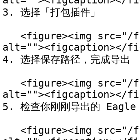
alt=""><figcaption></fi
3. 选择「打包插件」

   <figure><img src="/files/J1zuZXhzium1IRUpFdcI" 
alt=""><figcaption></fi
4. 选择保存路径，完成导出

   <figure><img src="/files/1uzX8XD7c6jkZb7k4oE4" 
alt=""><figcaption></fi
5. 检查你刚刚导出的 Eagle P
   <figure><img src="/files/Hc2aMups4CadPDd4IHGk" 