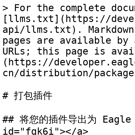
> For the complete docu
[llms.txt](https://deve
api/llms.txt). Markdown
pages are available by 
URLs; this page is avai
(https://developer.eagl
cn/distribution/package
# 打包插件

## 将您的插件导出为 Eagle Pl
id="fqk6i"></a>
