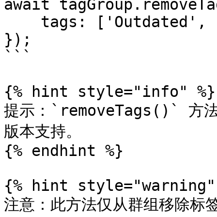
await tagGroup.removeTag
    tags: ['Outdated', 'Draft']

});

```

{% hint style="info" %}

提示：`removeTags()` 方法
版本支持。

{% endhint %}

{% hint style="warning" 
注意：此方法仅从群组移除标