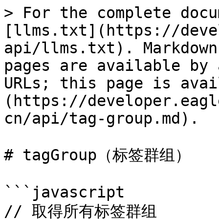
> For the complete docu
[llms.txt](https://deve
api/llms.txt). Markdown
pages are available by 
URLs; this page is avai
(https://developer.eagl
cn/api/tag-group.md).

# tagGroup（标签群组）

```javascript

// 取得所有标签群组
