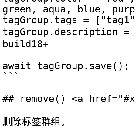
green, aqua, blue, purp
tagGroup.tags = ["tag1"
tagGroup.description =
build18+

await tagGroup.save();

```

## remove() <a href="#x
删除标签群组。
