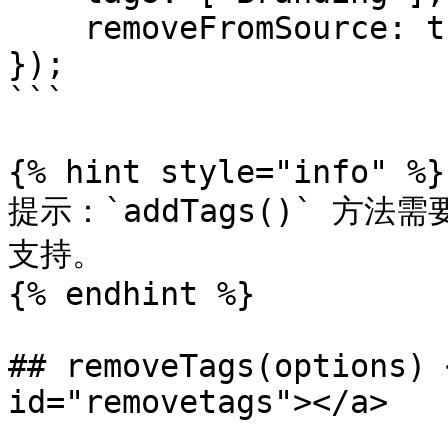
    removeFromSource: true

});

```

{% hint style="info" %}

提示：`addTags()` 方法需要
支持。

{% endhint %}

## removeTags(options) 
id="removetags"></a>
