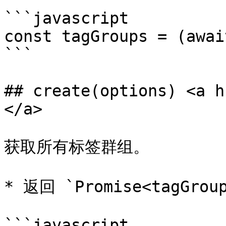
```javascript

const tagGroups = (awai
```

## create(options) <a h
</a>

获取所有标签群组。

* 返回 `Promise<tagGro
```javascript
