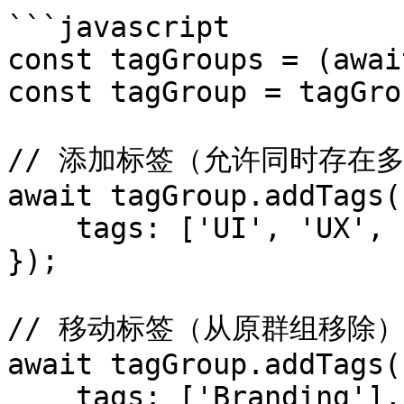
```javascript

const tagGroups = (awai
const tagGroup = tagGro
// 添加标签（允许同时存在多
await tagGroup.addTags({
    tags: ['UI', 'UX', 'Typography']

});

// 移动标签（从原群组移除）
await tagGroup.addTags({
    tags: ['Branding'],
