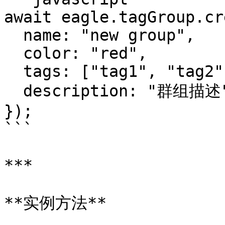
await eagle.tagGroup.cr
  name: "new group",

  color: "red",

  tags: ["tag1", "tag2"],

  description: "群组描述"  // Eagle 4.0 build18+

});

```

***

**实例方法**
