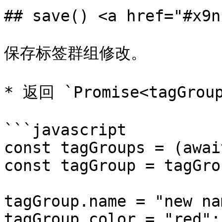
## save() <a href="#x9n
保存标签群组修改。

* 返回 `Promise<tagGrou
```javascript

const tagGroups = (awai
const tagGroup = tagGro
tagGroup.name = "new nam
tagGroup.color = "red";