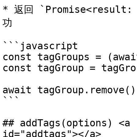
* 返回 `Promise<result
功

```javascript

const tagGroups = (awai
const tagGroup = tagGro
await tagGroup.remove();
```

## addTags(options) <a 
id="addtags"></a>
