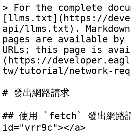
> For the complete docu
[llms.txt](https://deve
api/llms.txt). Markdown
pages are available by 
URLs; this page is avai
(https://developer.eagl
tw/tutorial/network-req
# 發出網路請求

## 使用 `fetch` 發出網路請求
id="vrr9c"></a>
