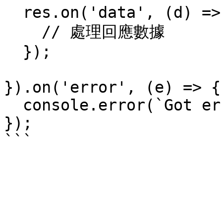
  res.on('data', (d) => {

    // 處理回應數據

  });

}).on('error', (e) => {

  console.error(`Got error: ${e.message}`);

});
