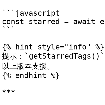
```javascript

const starred = await e
```

{% hint style="info" %}

提示：`getStarredTags()`
以上版本支援。

{% endhint %}

***
