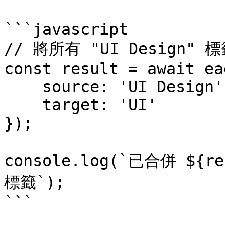
```javascript

// 將所有 "UI Design" 標
const result = await ea
    source: 'UI Design',

    target: 'UI'

});

console.log(`已合併 ${r
標籤`);

```
