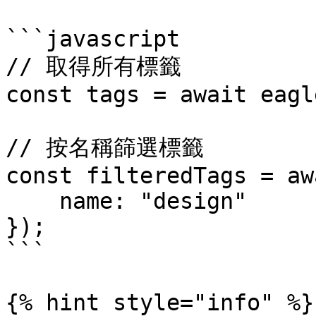
```javascript

// 取得所有標籤

const tags = await eagl
// 按名稱篩選標籤

const filteredTags = aw
    name: "design"

});

```

{% hint style="info" %}
