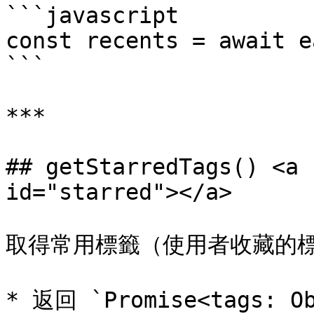
```javascript

const recents = await e
```

***

## getStarredTags() <a 
id="starred"></a>

取得常用標籤（使用者收藏的標
* 返回 `Promise<tags: O