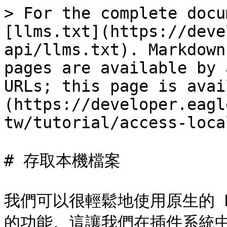
> For the complete docu
[llms.txt](https://deve
api/llms.txt). Markdown
pages are available by 
URLs; this page is avai
(https://developer.eagl
tw/tutorial/access-loca
# 存取本機檔案

我們可以很輕鬆地使用原生的 No
的功能。這讓我們在插件系統中