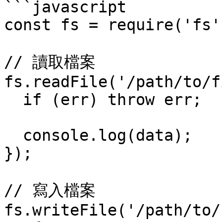
```javascript

const fs = require('fs')
// 讀取檔案

fs.readFile('/path/to/f
  if (err) throw err;

  console.log(data);

});

// 寫入檔案

fs.writeFile('/path/to/